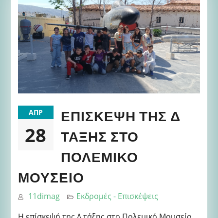
ΕΠΊΣΚΕΨΗ ΤΗΣ Δ
ΑΠΡ
28
ΤΆΞΗΣ ΣΤΟ
ΠΟΛΕΜΙΚΌ
ΜΟΥΣΕΊΟ
11dimag
Εκδρομές - Επισκέψεις
Η επίσκεψή της Δ τάξης στο Πολεμικό Μουσείο