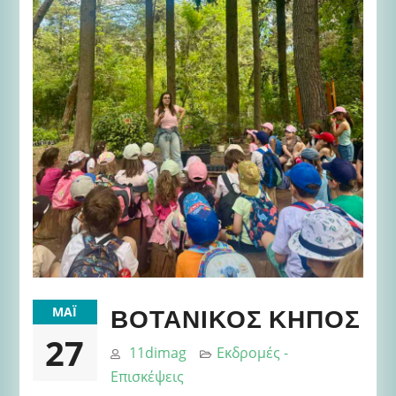
ΒΟΤΑΝΙΚΌΣ ΚΉΠΟΣ
ΜΆΙ
27
11dimag
Εκδρομές -
Επισκέψεις