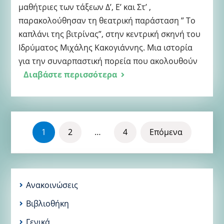
μαθήτριες των τάξεων Δ’, Ε’ και Στ’ ,
παρακολούθησαν τη θεατρική παράσταση ” Το
καπλάνι της βιτρίνας”, στην κεντρική σκηνή του
Ιδρύματος Μιχάλης Κακογιάννης. Μια ιστορία
για την συναρπαστική πορεία που ακολουθούν
Διαβάστε περισσότερα
ΣΕΛΙΔΟΠΟΊΗΣΗ
1
2
…
4
Επόμενα
ΆΡΘΡΩΝ
Ανακοινώσεις
Βιβλιοθήκη
Γενικά