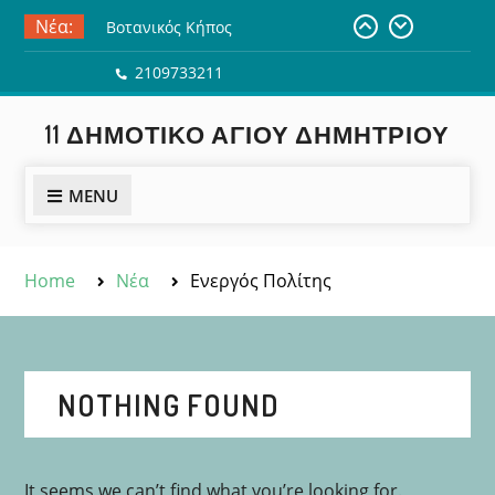
Skip
Νέα:
Βοτανικός Κήπος
to
Η κ. Νόρα Δράκου στο σχολείο
content
2109733211
μας
Μαζί στο φως
11 ΔΗΜΟΤΙΚΌ ΑΓΊΟΥ ΔΗΜΗΤΡΊΟΥ
Επίσκεψη στη Δημοτική
βιβλιοθήκη του Αγίου Δημητρίου
Εκπαιδευτική Εκδρομή της ΣΤ΄
MENU
Τάξης στο Ναύπλιο
Home
Νέα
Ενεργός Πολίτης
NOTHING FOUND
It seems we can’t find what you’re looking for.