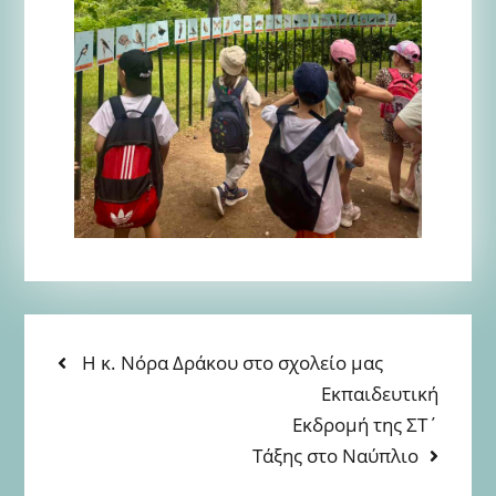
ΠΛΟΉΓΗΣΗ
Previous
Η κ. Νόρα Δράκου στο σχολείο μας
post:
Next
Εκπαιδευτική
ΆΡΘΡΩΝ
post:
Εκδρομή της ΣΤ΄
Τάξης στο Ναύπλιο